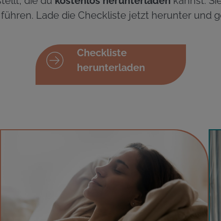
llt, die du
kostenlos herunterladen
kannst. Sie
 führen. Lade die Checkliste jetzt herunter und
Checkliste
herunterladen