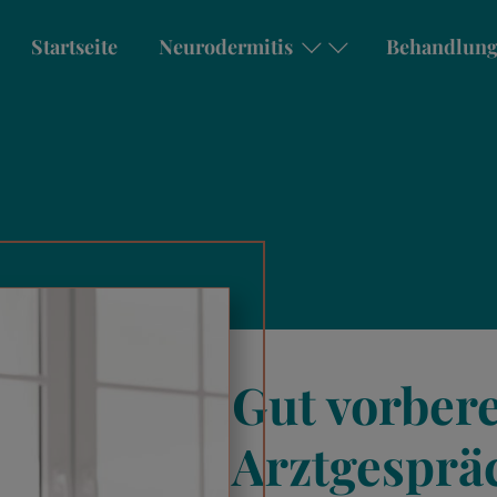
Startseite
Neurodermitis
Behandlun
Gut vorbere
Arztgesprä