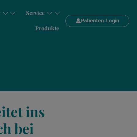
g
Service
Patienten-Login
Produkte
itet ins
ch bei